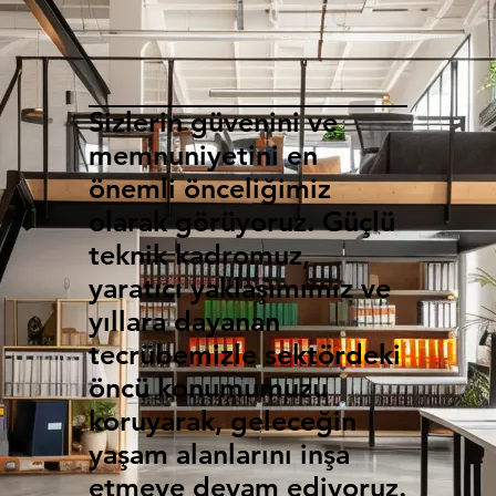
Sizlerin güvenini ve
memnuniyetini en
önemli önceliğimiz
olarak görüyoruz. Güçlü
teknik kadromuz,
yaratıcı yaklaşımımız ve
yıllara dayanan
tecrübemizle sektördeki
öncü konumumuzu
koruyarak, geleceğin
yaşam alanlarını inşa
etmeye devam ediyoruz.