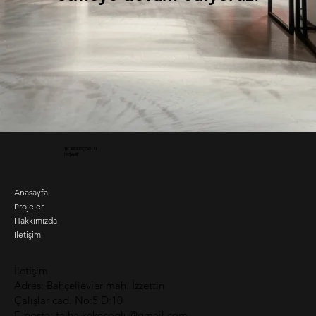
TK KEKEÇOĞLU
İNŞAAT
Anasayfa
Projeler
Hakkımızda
İletişim
İletişim
Adres: Bahçelievler mah. İzzettin
Çalışlar cad. No:5 D:10
E-posta:
talha.kekecoglu@gmail.com